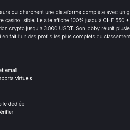
ueurs qui cherchent une plateforme complète avec un g
fre casino lisible. Le site affiche 100% jusqu'à CHF 550 +
on crypto jusqu'à 3.000 USDT. Son lobby réunit plusieu
i en fait l'un des profils les plus complets du classement
et email
sports virtuels
ile dédiée
rifier