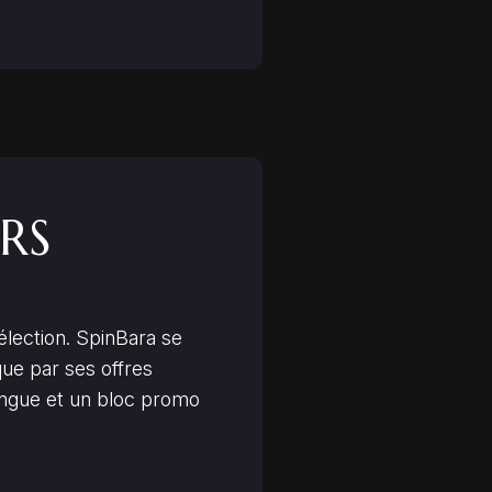
URS
élection. SpinBara se
que par ses offres
longue et un bloc promo