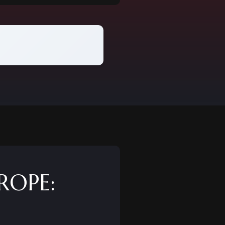
ROPE: