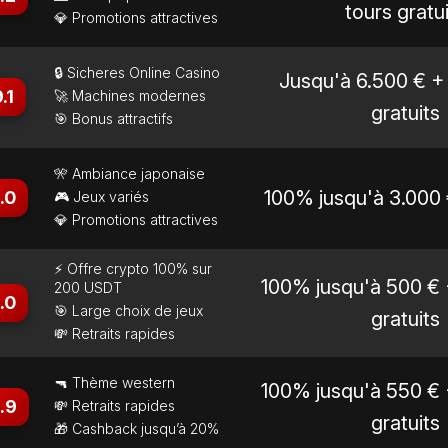
tours gratu
💎 Promotions attractives
🔒 Sicheres Online Casino
Jusqu'à 6.500 € + 
.1
🚀 Machines modernes
gratuits
🎯 Bonus attractifs
🎌 Ambiance japonaise
100% jusqu'à 3.000
.0
🎮 Jeux variés
💎 Promotions attractives
⚡ Offre crypto 100% sur
100% jusqu'à 500 € 
200 USDT
.0
🎯 Large choix de jeux
gratuits
💸 Retraits rapides
🔫 Thème western
100% jusqu'à 550 € 
.9
💸 Retraits rapides
gratuits
🎁 Cashback jusqu’à 20%