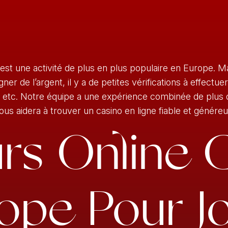
 est une activité de plus en plus populaire en Europe. Ma
r de l’argent, il y a de petites vérifications à effectuer: 
 etc. Notre équipe a une expérience combinée de plus d
ous aidera à trouver un casino en ligne fiable et généreu
urs Online 
ope Pour J