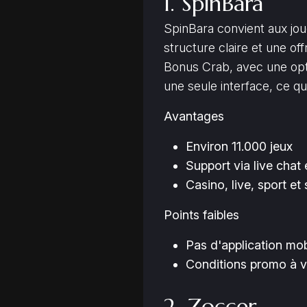
1. SpinBara
SpinBara convient aux jo
structure claire et une of
Bonus Crab, avec une opti
une seule interface, ce qu
Avantages
Environ 11.000 jeux
Support via live chat 
Casino, live, sport et 
Points faibles
Pas d'application mob
Conditions promo à vé
2. Zoccer