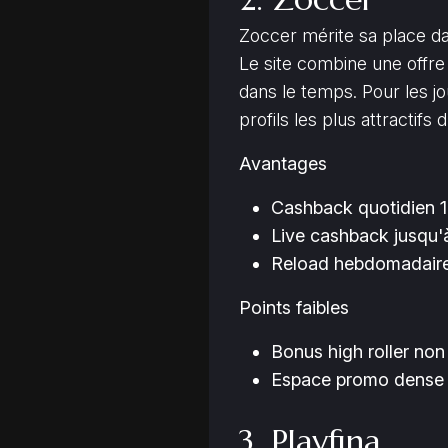
Zoccer mérite sa place d
Le site combine une offre
dans le temps. Pour les jo
profils les plus attractif
Avantages
Cashback quotidien 
Live cashback jusqu
Reload hebdomadair
Points faibles
Bonus high roller non
Espace promo dense
3. Playfina