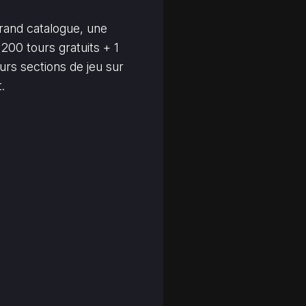
rand catalogue, une
 200 tours gratuits + 1
rs sections de jeu sur
.