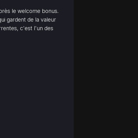
après le welcome bonus.
ui gardent de la valeur
rentes, c'est l'un des